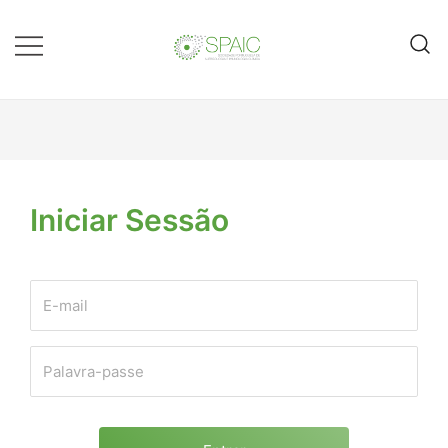
Saltar
para
o
conteúdo
E-spaic
Iniciar Sessão